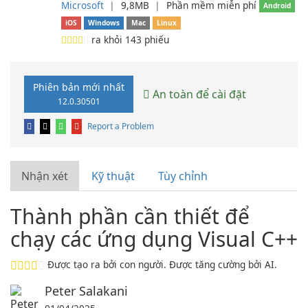
Microsoft
❘
9,8MB
❘
Phần mềm miễn phí
Android
iOS
Windows
Mac
Linux
ra khỏi
143
phiếu
Phiên bản mới nhất
An toàn để cài đặt
12.0.30501
Report a Problem
Nhận xét
Kỹ thuật
Tùy chỉnh
Thành phần cần thiết để
chạy các ứng dụng Visual C++
Được tạo ra bởi con người. Được tăng cường bởi AI.
Peter Salakani