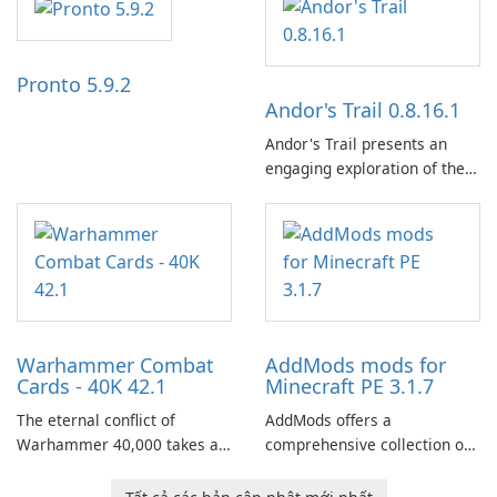
and a liberal outlook that
embraces diverse opinion.
Pronto 5.9.2
Andor's Trail 0.8.16.1
Andor's Trail presents an
engaging exploration of the
fantasy world of Dhayavar,
centered around the pursuit
of your brother, Andor,
through a quest-driven
narrative inspired by classic
role-playing games.
Warhammer Combat
AddMods mods for
Cards - 40K 42.1
Minecraft PE 3.1.7
The eternal conflict of
AddMods offers a
Warhammer 40,000 takes a
comprehensive collection of
new turn in Warhammer
add-ons for Minecraft PE,
Combat Cards - 40K, a card
allowing you to enhance your