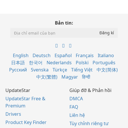
Bản tin:
English
Deutsch
Español
Français
Italiano
日本語
한국어
Nederlands
Polski
Português
Русский
Svenska
Türkçe
Tiếng Việt
中文(简体)
中文(繁體)
Magyar
हिन्दी
UpdateStar
Giúp đỡ & Phản hồi
UpdateStar Free &
DMCA
Premium
FAQ
Drivers
Liên hệ
Product Key Finder
Tùy chỉnh riêng tư