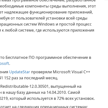
стемах программное обеспечение, разработанное
 необходимые компоненты среды выполнения, этот
ет надлежащее функционирование приложений,
ребуя от пользователей установки всей среды
перационных систем Windows и простой процесс
 к любой системе, где используются приложения
 — это Бесплатное ПО программное обеспечение в
osoft
.
жения
UpdateStar
проверяли Microsoft Visual C++
41 152 раз за последний месяц.
 Redistributable-12.0.30501, выпущенный на
 в нашу базу данных на 14.04.2010. Самой
219, который используется в 72% всех установок.
 работает на следующих операционных системах: