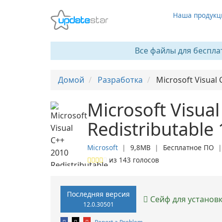
Наша продукц
Все файлы для беспла
Домой
Разработка
Microsoft Visual 
Microsoft Visua
Redistributable
Microsoft
❘
9,8MB
❘
Бесплатное ПО
из
143
голосов
Последняя версия
Сейф для установ
12.0.30501