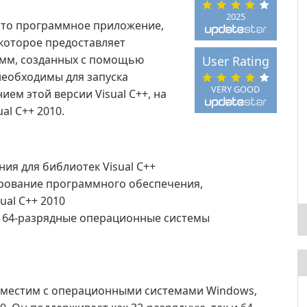
2025
 — это программное приложение,
которое предоставляет
амм, созданных с помощью
User Rating
 необходимы для запуска
VERY GOOD
ем этой версии Visual C++, на
al C++ 2010.
я для библиотек Visual C++
рование программного обеспечения,
ual C++ 2010
и 64-разрядные операционные системы
 совместим с операционными системами Windows,