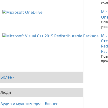
ком
зап
Mic
при
C++
One
Опт
упр
фай
Mic
пом
One
C++
Red
Pac
Пов
про
сис
рас
паке
Более ›
Visu
Люди
Аудио и мультимедиа
Бизнес