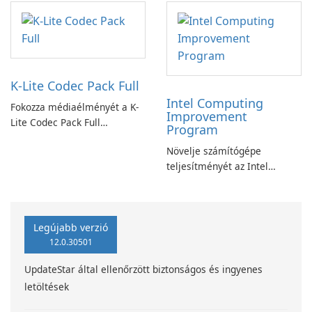
alkalmazással.
K-Lite Codec Pack Full
Intel Computing
Fokozza médiaélményét a K-
Improvement
Lite Codec Pack Full
Program
segítségével!
Növelje számítógépe
teljesítményét az Intel
számítástechnika-fejlesztési
programjával
Legújabb verzió
12.0.30501
UpdateStar által ellenőrzött biztonságos és ingyenes
letöltések