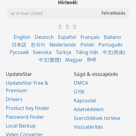
Hírlevél:
English
Deutsch
Español
Français
Italiano
日本語
한국어
Nederlands
Polski
Português
Русский
Svenska
Türkçe
Tiếng Việt
中文(简体)
中文(繁體)
Magyar
हिन्दी
UpdateStar
Súgó & visszajelzés
UpdateStar Free &
DMCA
Premium
GYIK
Drivers
Kapcsolat
Product Key Finder
Adatvédelem
Password Finder
Szerződések törlése
Local Backup
Visszatérítés
Video Converter