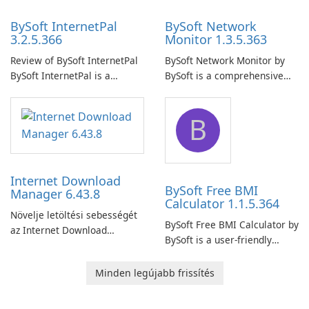
BySoft InternetPal
BySoft Network
3.2.5.366
Monitor 1.3.5.363
Review of BySoft InternetPal
BySoft Network Monitor by
BySoft InternetPal is a
BySoft is a comprehensive
comprehensive software
network monitoring software
application designed to
designed to help businesses
B
monitor your internet
effectively manage their
connection and provide real-
network infrastructure.
time insights into its
performance.
Internet Download
BySoft Free BMI
Manager 6.43.8
Calculator 1.1.5.364
Növelje letöltési sebességét
BySoft Free BMI Calculator by
az Internet Download
BySoft is a user-friendly
Manager segítségével!
software application
designed to help you
Minden legújabb frissítés
calculate your Body Mass
Index quickly and accurately.