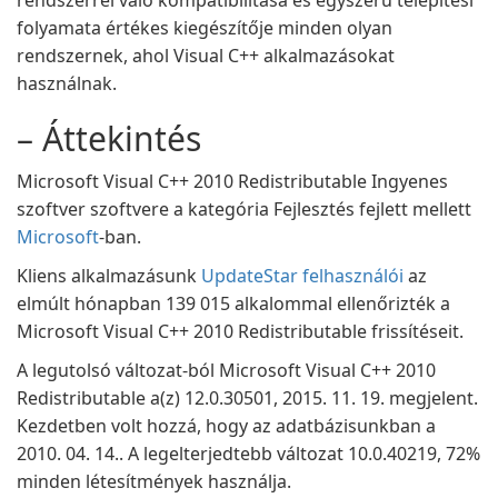
rendszerrel való kompatibilitása és egyszerű telepítési
folyamata értékes kiegészítője minden olyan
rendszernek, ahol Visual C++ alkalmazásokat
használnak.
– Áttekintés
Microsoft Visual C++ 2010 Redistributable Ingyenes
szoftver szoftvere a kategória Fejlesztés fejlett mellett
Microsoft
-ban.
Kliens alkalmazásunk
UpdateStar felhasználói
az
elmúlt hónapban 139 015 alkalommal ellenőrizték a
Microsoft Visual C++ 2010 Redistributable frissítéseit.
A legutolsó változat-ból Microsoft Visual C++ 2010
Redistributable a(z) 12.0.30501, 2015. 11. 19. megjelent.
Kezdetben volt hozzá, hogy az adatbázisunkban a
2010. 04. 14.. A legelterjedtebb változat 10.0.40219, 72%
minden létesítmények használja.