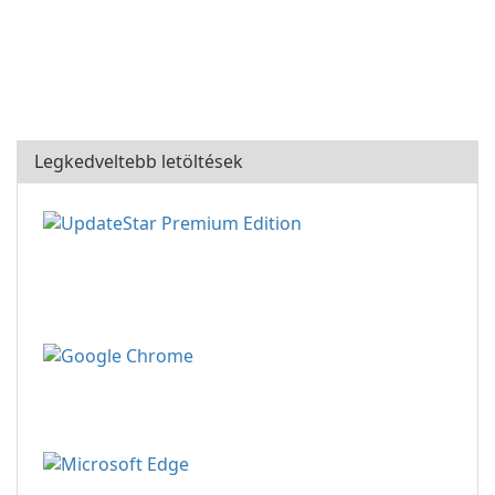
Legkedveltebb letöltések