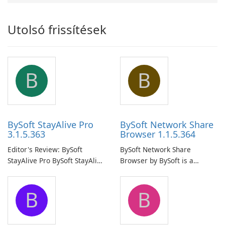
Utolsó frissítések
B
B
BySoft StayAlive Pro
BySoft Network Share
3.1.5.363
Browser 1.1.5.364
Editor's Review: BySoft
BySoft Network Share
StayAlive Pro BySoft StayAlive
Browser by BySoft is a
Pro is a reliable software
comprehensive software
application designed to
application that allows users
B
B
ensure the continuous and
to easily browse and manage
uninterrupted operation of
shared folders on their
your computer system.
network.