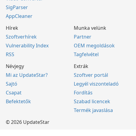
SigParser
AppCleaner
Hírek
Munka velünk
Szoftverhírek
Partner
Vulnerability Index
OEM megoldások
RSS
Tagfelvétel
Névjegy
Extrák
Mi az UpdateStar?
Szoftver portál
Sajtó
Legyél viszonteladó
Csapat
Fordítás
Befektetők
Szabad licencek
Termék javaslása
© 2026 UpdateStar