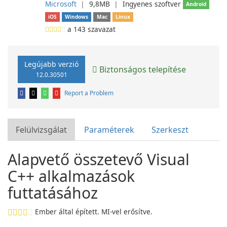
Microsoft
❘
9,8MB
❘
Ingyenes szoftver
Android
iOS
Windows
Mac
Linux
a
143
szavazat
Legújabb verzió
Biztonságos telepítése
12.0.30501
Report a Problem
Felülvizsgálat
Paraméterek
Szerkeszt
Alapvető összetevő Visual
C++ alkalmazások
futtatásához
Ember által épített. MI-vel erősítve.