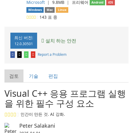
Microsoft
❘
9.8MB
❘
프리웨어
Android
iOS
Windows
Mac
Linux
143
표 중
최신 버전:
설치 하는 안전
12.0.30501
Report a Problem
검토
기술
편집
Visual C++ 응용 프로그램 실행
을 위한 필수 구성 요소
인간이 만든 것. AI 강화.
Peter Salakani