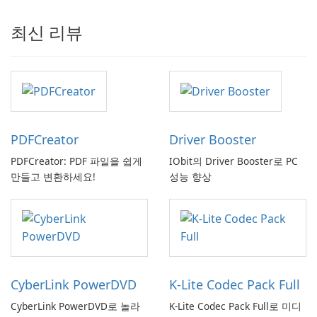
최신 리뷰
PDFCreator
Driver Booster
PDFCreator: PDF 파일을 쉽게
IObit의 Driver Booster로 PC
만들고 변환하세요!
성능 향상
CyberLink PowerDVD
K-Lite Codec Pack Full
CyberLink PowerDVD로 놀라
K-Lite Codec Pack Full로 미디