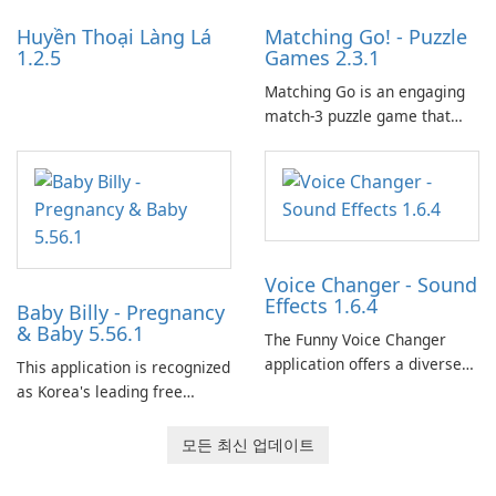
Huyền Thoại Làng Lá
Matching Go! - Puzzle
1.2.5
Games 2.3.1
Matching Go is an engaging
match-3 puzzle game that
invites players to join Chloe
and her charming corgi,
Ollie, on an adventurous
journey across diverse
landscapes.
Voice Changer - Sound
Effects 1.6.4
Baby Billy - Pregnancy
& Baby 5.56.1
The Funny Voice Changer
application offers a diverse
This application is recognized
selection of over 50 sound
as Korea's leading free
and voice effects, providing
platform for pregnancy and
users with robust
baby tracking, offering
모든 최신 업데이트
customization options for
essential healthcare tips and
voice modification.
doctor-approved articles.