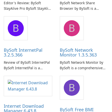
Editor's Review: BySoft
BySoft Network Share
StayAlive Pro BySoft StayAlive
Browser by BySoft is a
Pro is a reliable software
comprehensive software
application designed to
application that allows users
B
B
ensure the continuous and
to easily browse and manage
uninterrupted operation of
shared folders on their
your computer system.
network.
BySoft InternetPal
BySoft Network
3.2.5.366
Monitor 1.3.5.363
Review of BySoft InternetPal
BySoft Network Monitor by
BySoft InternetPal is a
BySoft is a comprehensive
comprehensive software
network monitoring software
application designed to
designed to help businesses
B
monitor your internet
effectively manage their
connection and provide real-
network infrastructure.
time insights into its
performance.
Internet Download
BySoft Free BMI
Manager 6.43.8