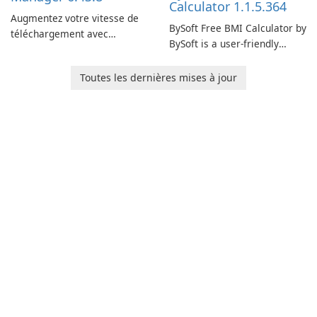
Calculator 1.1.5.364
Augmentez votre vitesse de
BySoft Free BMI Calculator by
téléchargement avec
BySoft is a user-friendly
Internet Download Manager !
software application
designed to help you
Toutes les dernières mises à jour
calculate your Body Mass
Index quickly and accurately.