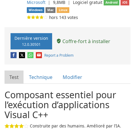
Microsoft
❘
9,8MB
❘
Logiciel gratuit
Android
iOS
Windows
Mac
Linux
hors
143
votes
Dernière version
Coffre-fort à installer
12.0.30501
Report a Problem
Test
Technique
Modifier
Composant essentiel pour
l’exécution d’applications
Visual C++
Construite par des humains. Amélioré par l’IA.