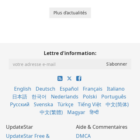
Plus d’actualités
Lettre d'information:
English
Deutsch
Español
Français
Italiano
日本語
한국어
Nederlands
Polski
Português
Русский
Svenska
Türkçe
Tiếng Việt
中文(简体)
中文(繁體)
Magyar
हिन्दी
UpdateStar
Aide & Commentaires
UpdateStar Free &
DMCA