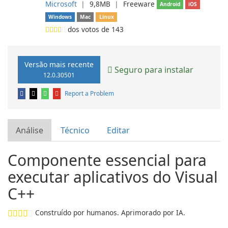
Microsoft
❘
9,8MB
❘
Freeware
Android
iOS
Windows
Mac
Linux
dos votos de
143
Versão mais recente
Seguro para instalar
12.0.30501
Report a Problem
Análise
Técnico
Editar
Componente essencial para
executar aplicativos do Visual
C++
Construído por humanos. Aprimorado por IA.