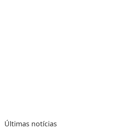
more captivating and
immersive.
Últimas notícias