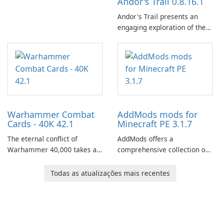
Andor's Trail 0.8.16.1
Andor's Trail presents an
engaging exploration of the
fantasy world of Dhayavar,
centered around the pursuit
of your brother, Andor,
through a quest-driven
narrative inspired by classic
role-playing games.
Warhammer Combat
AddMods mods for
Cards - 40K 42.1
Minecraft PE 3.1.7
The eternal conflict of
AddMods offers a
Warhammer 40,000 takes a
comprehensive collection of
new turn in Warhammer
add-ons for Minecraft PE,
Combat Cards - 40K, a card
allowing you to enhance your
Todas as atualizações mais recentes
game featuring miniatures
gameplay with incredible
from Games Workshop's
mods and maps. With these
Warhammer 40,000
add-ons, your Minecraft PE
Universe.
experience will become even