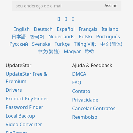
English
Deutsch
Español
Français
Italiano
日本語
한국어
Nederlands
Polski
Português
Русский
Svenska
Türkçe
Tiếng Việt
中文(简体)
中文(繁體)
Magyar
हिन्दी
UpdateStar
Ajuda & Feedback
UpdateStar Free &
DMCA
Premium
FAQ
Drivers
Contato
Product Key Finder
Privacidade
Password Finder
Cancelar Contratos
Local Backup
Reembolso
Video Converter