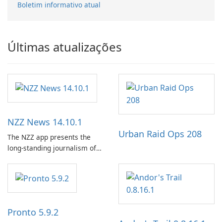
Boletim informativo atual
Últimas atualizações
NZZ News 14.10.1
Urban Raid Ops 208
The NZZ app presents the
long-standing journalism of
the NZZ, rooted in
independence, open debate,
and a liberal outlook that
embraces diverse opinion.
Pronto 5.9.2