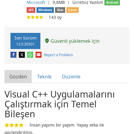
Microsoft
❘
9,8MB
❘
Ücretsiz Yazılım
Android
iOS
Windows
Mac
Linux
143
oy
Son Sürüm
Güvenli yüklemek için
12.0.30501
Report a Problem
Gözden
Teknik
Düzenle
Visual C++ Uygulamalarını
Çalıştırmak için Temel
Bileşen
İnsan yapımı bir yapım. Yapay zeka ile
güçlendirilmiş.