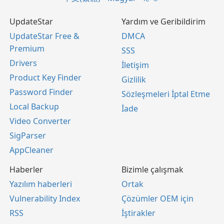
UpdateStar
Yardım ve Geribildirim
UpdateStar Free &
DMCA
Premium
SSS
Drivers
İletişim
Product Key Finder
Gizlilik
Password Finder
Sözleşmeleri İptal Etme
Local Backup
İade
Video Converter
SigParser
AppCleaner
Haberler
Bizimle çalışmak
Yazılım haberleri
Ortak
Vulnerability Index
Çözümler OEM için
RSS
İştirakler