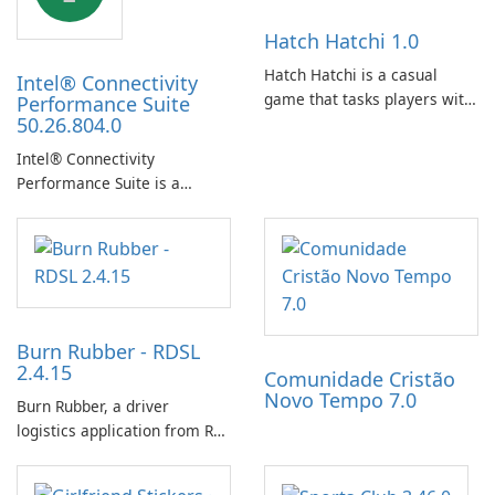
Hatch Hatchi 1.0
Hatch Hatchi is a casual
Intel® Connectivity
game that tasks players with
Performance Suite
50.26.804.0
achieving a high score,
hatching eggs, and sharing
Intel® Connectivity
progress with friends. The
Performance Suite is a
experience centers on
network optimization utility
incubating eggs and
designed to identify factors
expanding gameplay through
that affect connectivity and
continued hatching.
apply adaptive adjustments.
Burn Rubber - RDSL
2.4.15
Comunidade Cristão
Novo Tempo 7.0
Burn Rubber, a driver
logistics application from Rail
Delivery Services, is designed
to streamline communication