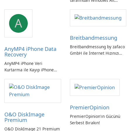
tarafından Windows Alt
Sistemi WSLg Önizleme -
Linux ve Windows
A
ortamlarının sorunsuz
entegrasyonu için
vazgeçilmez bir araç.
Breitbandmessung
Breitbandmessung by zafaco
AnyMP4 iPhone Data
GmbH ile İnternet Hızınızı
Recovery
Kontrol Edin!
AnyMP4 iPhone Veri
Kurtarma ile Kayıp iPhone
Verilerini Kolayca Kurtarın
PremierOpinion
O&O DiskImage
PremierOpinion'ın Gücünü
Premium
Serbest Bırakın!
O&O DiskImage 21 Premium