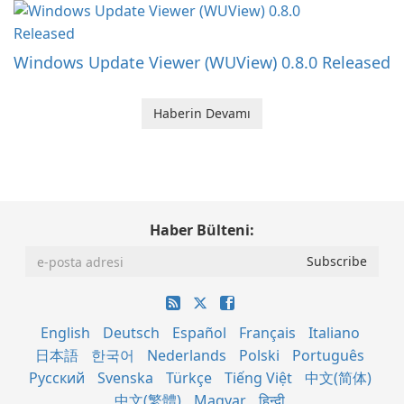
Windows Update Viewer (WUView) 0.8.0 Released
Haberin Devamı
Haber Bülteni:
English
Deutsch
Español
Français
Italiano
日本語
한국어
Nederlands
Polski
Português
Русский
Svenska
Türkçe
Tiếng Việt
中文(简体)
中文(繁體)
Magyar
हिन्दी