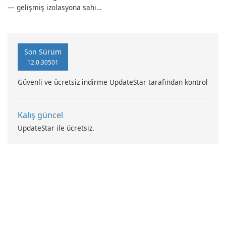
— gelişmiş izolasyona sahip
güçlü, Alman yapımı tam
sistem yedekleme
Son Sürüm
12.0.30501
Güvenli ve ücretsiz indirme UpdateStar tarafından kontrol
Kalış güncel
UpdateStar ile ücretsiz.